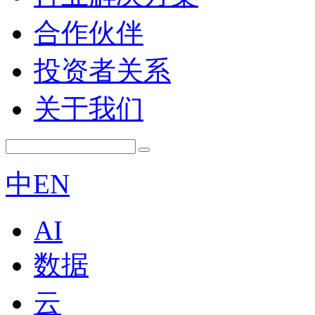
合作伙伴
投资者关系
关于我们
中
EN
AI
数据
云