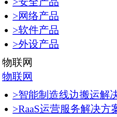
>安全产品
>网络产品
>软件产品
>外设产品
物联网
物联网
>智能制造线边搬运解
>RaaS运营服务解决方