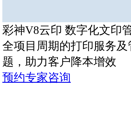
彩神V8云印 数字化文印
全项目周期的打印服务及管
题，助力客户降本增效
预约专家咨询