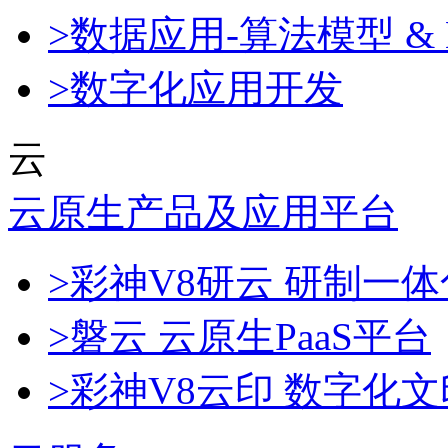
>数据应用-算法模型 & 
>数字化应用开发
云
云原生产品及应用平台
>彩神V8研云 研制一
>磐云 云原生PaaS平台
>彩神V8云印 数字化