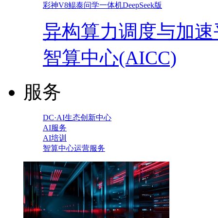
彩神V8鲲泰问学一体机DeepSeek版
异构算力调度与加速
智算中心(AICC)
服务
DC·AI生态创新中心
AI服务
AI培训
智算中心运营服务