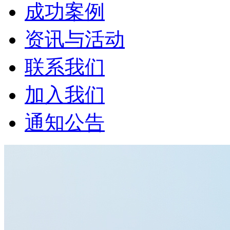
成功案例
资讯与活动
联系我们
加入我们
通知公告