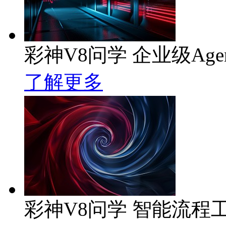
彩神V8问学 企业级Age
了解更多
彩神V8问学 智能流程